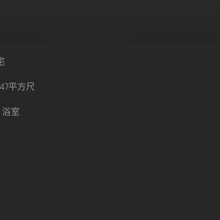
宅
247平方尺
5 浴室